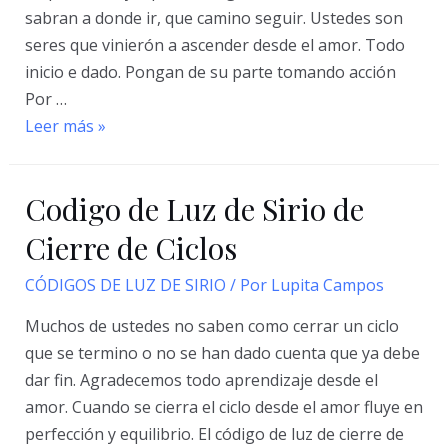
sabran a donde ir, que camino seguir. Ustedes son
seres que vinierón a ascender desde el amor. Todo
inicio e dado. Pongan de su parte tomando acción
Por …
Código
Leer más »
de
Luz
Codigo de Luz de Sirio de
de
Sirio
Cierre de Ciclos
de
CÓDIGOS DE LUZ DE SIRIO
/ Por
Lupita Campos
Nuevos
Comienzos
Muchos de ustedes no saben como cerrar un ciclo
e
que se termino o no se han dado cuenta que ya debe
Inicios
dar fin. Agradecemos todo aprendizaje desde el
amor. Cuando se cierra el ciclo desde el amor fluye en
perfección y equilibrio. El código de luz de cierre de