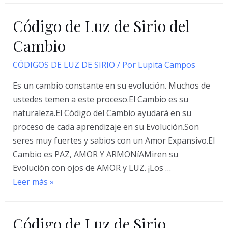
Luz
Código de Luz de Sirio del
de
Sirio
Cambio
de
CÓDIGOS DE LUZ DE SIRIO
/ Por
Lupita Campos
la
Sabiduría
Es un cambio constante en su evolución. Muchos de
Divina
ustedes temen a este proceso.El Cambio es su
naturaleza.El Código del Cambio ayudará en su
proceso de cada aprendizaje en su Evolución.Son
seres muy fuertes y sabios con un Amor Expansivo.El
Cambio es PAZ, AMOR Y ARMONíAMiren su
Evolución con ojos de AMOR y LUZ. ¡Los …
Código
Leer más »
de
Luz
Código de Luz de Sirio
de