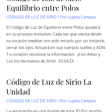
Sirio
Equilibrio entre Polos
del
CÓDIGOS DE LUZ DE SIRIO
/ Por
Lupita Campos
Cambio
El Código de Luz de Equilibrio entre Polos ayudará
en su proceso evolutivo. Cada ser que sienta desde
su corazón meditar con solo mirarlo por un instante,
cerrar los ojos. Actuará en sus cuerpos sutiles y ADN.
Tu corazón reconoce la información. ¡Con Amor y
Luz los hermanos de Sirio! 02.04.23
Código de Luz de Sirio La
Unidad
CÓDIGOS DE LUZ DE SIRIO
/ Por
Lupita Campos
La separación es una ilusión de esta 3D.Por mucho