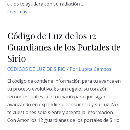
ciclos te ayudará con su radiación …
Codigo
Leer más »
de
Luz
Código de Luz de los 12
de
Sirio
Guardianes de los Portales de
de
Sirio
Cierre
de
CÓDIGOS DE LUZ DE SIRIO
/ Por
Lupita Campos
Ciclos
El código de contiene información para tu avance en
tu proceso evolutivo. Es un regalo, su corazón
reconoce cual es la informació para que sigan
avanzando en expandir su consciencia y su Luz. No
te cuestiones solo siente y acepta la información.
Con Amor los 12 guardianes de los portales de Sirio