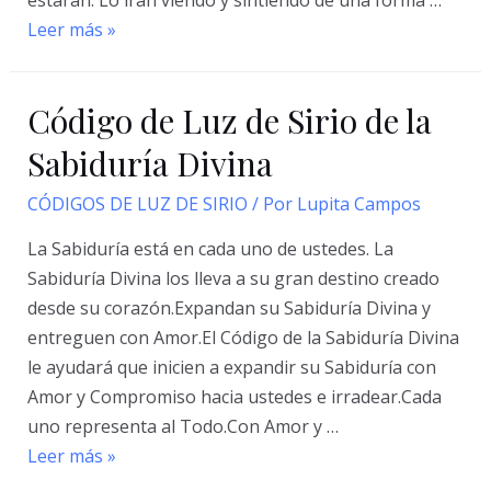
estarán. Lo irán viendo y sintiendo de una forma …
Códigos
Leer más »
de
Luz
Código de Luz de Sirio de la
de
Sirio
Sabiduría Divina
de
CÓDIGOS DE LUZ DE SIRIO
/ Por
Lupita Campos
los
3
La Sabiduría está en cada uno de ustedes. La
Chakras
Sabiduría Divina los lleva a su gran destino creado
Bajos
desde su corazón.Expandan su Sabiduría Divina y
entreguen con Amor.El Código de la Sabiduría Divina
le ayudará que inicien a expandir su Sabiduría con
Amor y Compromiso hacia ustedes e irradear.Cada
uno representa al Todo.Con Amor y …
Código
Leer más »
de