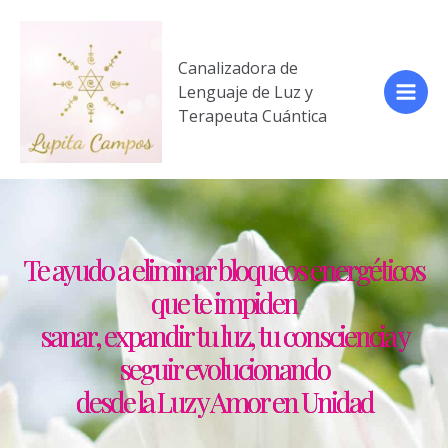
Canalizadora de
Lenguaje de Luz y
Terapeuta Cuántica
Te ayudo a eliminar bloqueos energéticos
que te impiden
sanar, expandir tu luz, tu consciencia y
seguir evolucionando
desde la Luz y Amor en Unidad