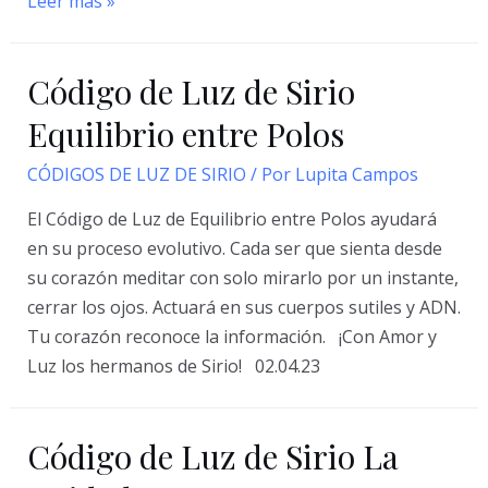
Código
Leer más »
de
Luz
Código de Luz de Sirio
de
Sirio
Equilibrio entre Polos
del
CÓDIGOS DE LUZ DE SIRIO
/ Por
Lupita Campos
Cambio
El Código de Luz de Equilibrio entre Polos ayudará
en su proceso evolutivo. Cada ser que sienta desde
su corazón meditar con solo mirarlo por un instante,
cerrar los ojos. Actuará en sus cuerpos sutiles y ADN.
Tu corazón reconoce la información. ¡Con Amor y
Luz los hermanos de Sirio! 02.04.23
Código de Luz de Sirio La