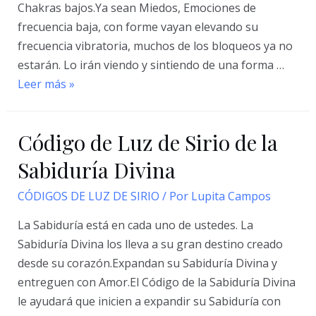
Chakras bajos.Ya sean Miedos, Emociones de
frecuencia baja, con forme vayan elevando su
frecuencia vibratoria, muchos de los bloqueos ya no
estarán. Lo irán viendo y sintiendo de una forma …
Códigos
Leer más »
de
Luz
Código de Luz de Sirio de la
de
Sirio
Sabiduría Divina
de
CÓDIGOS DE LUZ DE SIRIO
/ Por
Lupita Campos
los
3
La Sabiduría está en cada uno de ustedes. La
Chakras
Sabiduría Divina los lleva a su gran destino creado
Bajos
desde su corazón.Expandan su Sabiduría Divina y
entreguen con Amor.El Código de la Sabiduría Divina
le ayudará que inicien a expandir su Sabiduría con