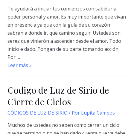
Te ayudará a iniciar tus comienzos con sabiduria,
poder personal y amor. Es muy importante que vivan
en presencia ya que con la guía de su corazón
sabran a donde ir, que camino seguir. Ustedes son
seres que vinierón a ascender desde el amor. Todo
inicio e dado. Pongan de su parte tomando acción
Por …
Código
Leer más »
de
Luz
Codigo de Luz de Sirio de
de
Sirio
Cierre de Ciclos
de
CÓDIGOS DE LUZ DE SIRIO
/ Por
Lupita Campos
Nuevos
Comienzos
Muchos de ustedes no saben como cerrar un ciclo
e
que se termino o no se han dado cuenta que ya debe