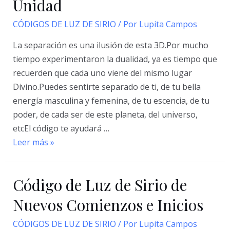
Unidad
CÓDIGOS DE LUZ DE SIRIO
/ Por
Lupita Campos
La separación es una ilusión de esta 3D.Por mucho
tiempo experimentaron la dualidad, ya es tiempo que
recuerden que cada uno viene del mismo lugar
Divino.Puedes sentirte separado de ti, de tu bella
energía masculina y femenina, de tu escencia, de tu
poder, de cada ser de este planeta, del universo,
etcEl código te ayudará …
Código
Leer más »
de
Luz
Código de Luz de Sirio de
de
Sirio
Nuevos Comienzos e Inicios
La
CÓDIGOS DE LUZ DE SIRIO
/ Por
Lupita Campos
Unidad