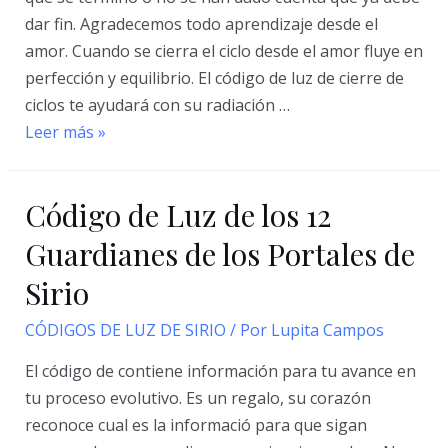
Inicios
dar fin. Agradecemos todo aprendizaje desde el
amor. Cuando se cierra el ciclo desde el amor fluye en
perfección y equilibrio. El código de luz de cierre de
ciclos te ayudará con su radiación …
Codigo
Leer más »
de
Luz
Código de Luz de los 12
de
Sirio
Guardianes de los Portales de
de
Sirio
Cierre
de
CÓDIGOS DE LUZ DE SIRIO
/ Por
Lupita Campos
Ciclos
El código de contiene información para tu avance en
tu proceso evolutivo. Es un regalo, su corazón
reconoce cual es la informació para que sigan