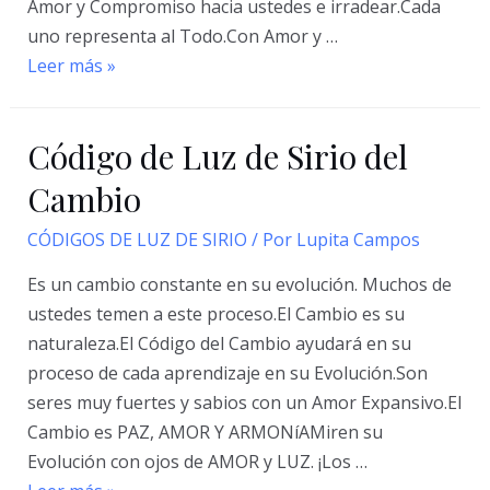
Amor y Compromiso hacia ustedes e irradear.Cada
uno representa al Todo.Con Amor y …
Código
Leer más »
de
Luz
Código de Luz de Sirio del
de
Sirio
Cambio
de
CÓDIGOS DE LUZ DE SIRIO
/ Por
Lupita Campos
la
Sabiduría
Es un cambio constante en su evolución. Muchos de
Divina
ustedes temen a este proceso.El Cambio es su
naturaleza.El Código del Cambio ayudará en su
proceso de cada aprendizaje en su Evolución.Son
seres muy fuertes y sabios con un Amor Expansivo.El
Cambio es PAZ, AMOR Y ARMONíAMiren su
Evolución con ojos de AMOR y LUZ. ¡Los …