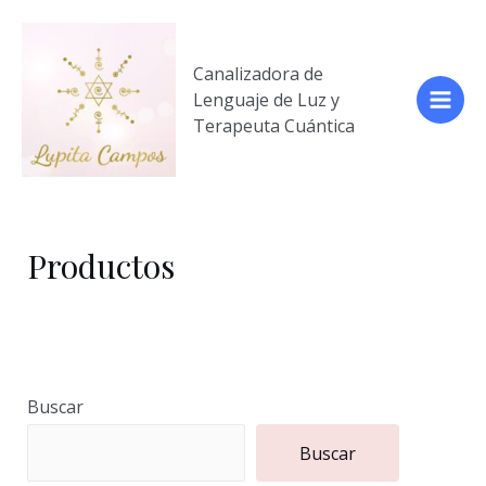
Ir
al
contenido
Canalizadora de
Lenguaje de Luz y
Main
Terapeuta Cuántica
Men
Productos
Buscar
Buscar